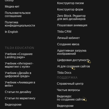
Обзор
Конструктор писем
Медиа-кит
Конструктор форм
Пользовательское
Zero Block. Редактор
соглашение
для веб-дизайнеров
Политика
Пошаговая анимация
конфиденциальности
Tilda CRM
In English
Личный кабинет
Создание квиза
TILDA EDUCATION
Адаптивная загрузка
изображений
Учебник «Создание
Landing page»
Цифровая доступность
Учебник «Интернет-
AI для создания сайтов
маркетинг с нуля»
Tilda Docs
Учебник «Дизайн в
цифровой среде»
ПОДДЕРЖКА
Учебник «Анимация в
Справочный центр
вебе»
Частые вопросы
Статьи по дизайну
Видеокурс
Статьи по маркетингу
по созданию сайтов
Видеоуроки
Видеоуроки