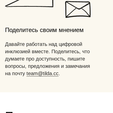
Поделитесь своим мнением
Отсутствие руки
Дислексия, СДВГ
Глухота
Немота
Давайте работать над цифровой
инклюзией вместе. Поделитесь, что
думаете про доступность, пишите
вопросы, предложения и замечания
ВРЕМЕННОЕ
ВРЕМЕННОЕ
ВРЕМЕННОЕ
ВРЕМЕННОЕ
на почту
team@tilda.cc
.