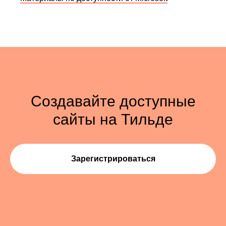
Тряска в транспорте
Руки заняты
Сильный акцент
Шум в метро
Создавайте доступные
сайты на Тильде
Зарегистрироваться