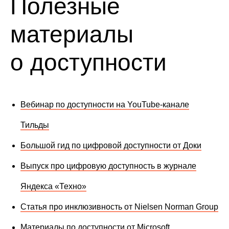
Полезные
материалы
о доступности
Черепно-мозговая травма
Перелом руки
Ларингит
Отит
Вебинар по доступности на YouTube-канале
СИТУАТИВНОЕ
СИТУАТИВНОЕ
СИТУАТИВНОЕ
СИТУАТИВНОЕ
Тильды
Большой гид по цифровой доступности от Доки
Выпуск про цифровую доступность в журнале
Яндекса «Техно»
Статья про инклюзивность от Nielsen Norman Group
Материалы по доступности от Microsoft