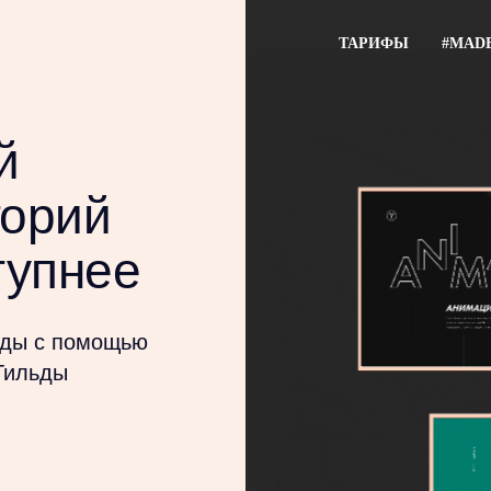
ТАРИФЫ
#MAD
й
торий
тупнее
иды с помощью
Тильды