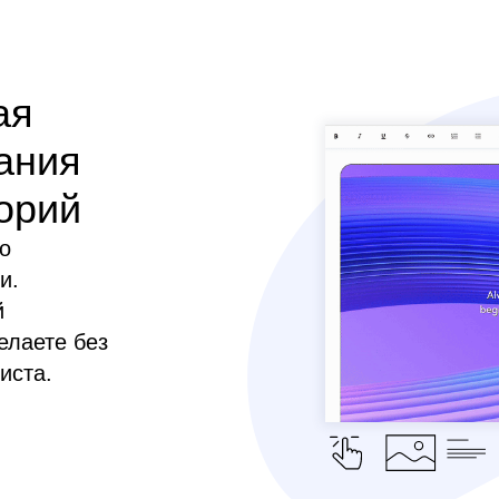
ая
ания
орий
о
и.
й
елаете без
иста.