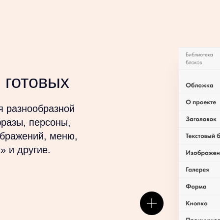
 готовых
я разнообразной
фразы, персоны,
ображений, меню,
» и другие.