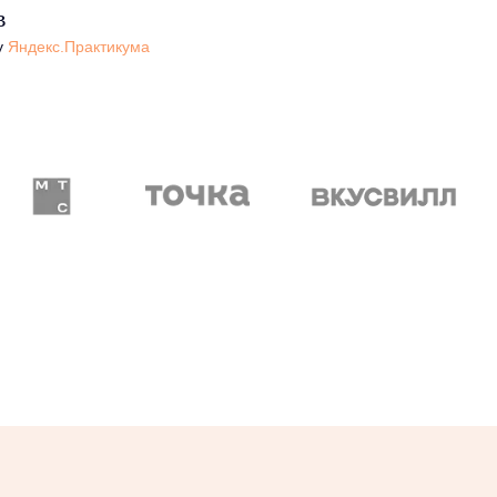
в
у
Яндекс.Практикума