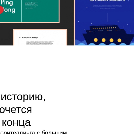
 историю,
очется
 конца
орителлинга с большим