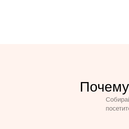
Почему
Собира
посети