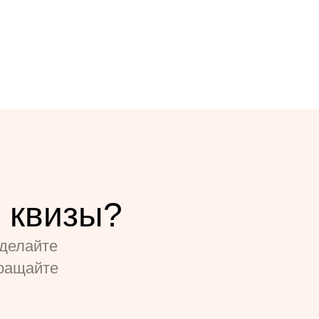
 квизы?
делайте
ращайте