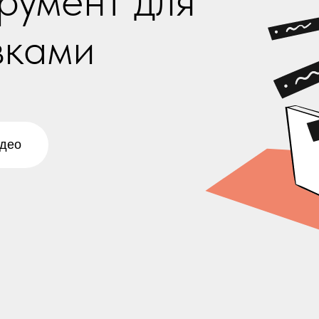
румент для
вками
део